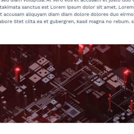
 takimata sanctus est Lorem ipsum dolor sit amet. Lorem
, At accusam aliquyam diam diam dolore dolores duo eirmo
labore Stet clita ea et gubergren, kasd magna no rebum. 