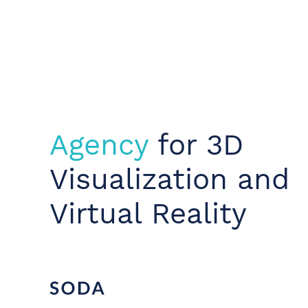
Agency
for 3D
Visuali­za­tion and
Vir­tual Real­ity