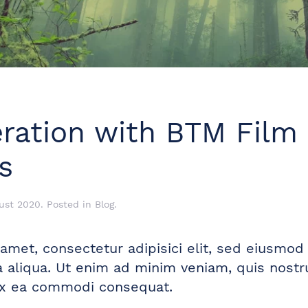
ration with BTM Film
s
ust 2020
. Posted in
Blog
.
amet, consectetur adipisici elit, sed eiusmod
 aliqua. Ut enim ad minim veniam, quis nostr
d ex ea commodi consequat.