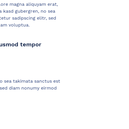
lore magna aliquyam erat,
ta kasd gubergren, no sea
tur sadipscing elitr, sed
iam voluptua.
 eiusmod tempor
no sea takimata sanctus est
r, sed diam nonumy eirmod