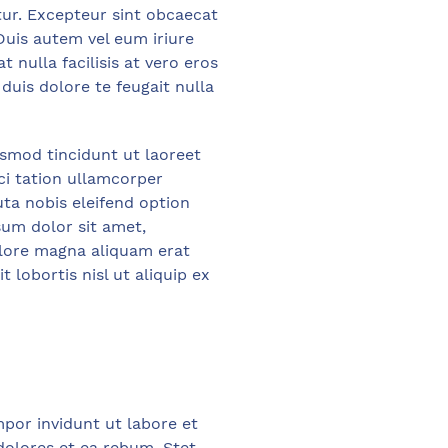
atur. Excepteur sint obcaecat
 Duis autem vel eum iriure
t nulla facilisis at vero eros
duis dolore te feugait nulla
smod tincidunt ut laoreet
ci tation ullamcorper
ta nobis eleifend option
um dolor sit amet,
olore magna aliquam erat
 lobortis nisl ut aliquip ex
por invidunt ut labore et
dolores et ea rebum. Stet