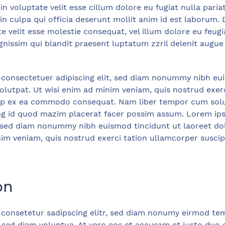
in voluptate velit esse cillum dolore eu fugiat nulla pari
in culpa qui officia deserunt mollit anim id est laborum.
e velit esse molestie consequat, vel illum dolore eu feugia
nissim qui blandit praesent luptatum zzril delenit augue 
 consectetuer adipiscing elit, sed diam nonummy nibh eui
lutpat. Ut wisi enim ad minim veniam, quis nostrud exer
iquip ex ea commodo consequat. Nam liber tempor cum solu
ng id quod mazim placerat facer possim assum. Lorem ips
t, sed diam nonummy nibh euismod tincidunt ut laoreet d
im veniam, quis nostrud exerci tation ullamcorper suscipit
on
 consetetur sadipscing elitr, sed diam nonumy eirmod tem
sed diam voluptua. At vero eos et accusam et justo duo 