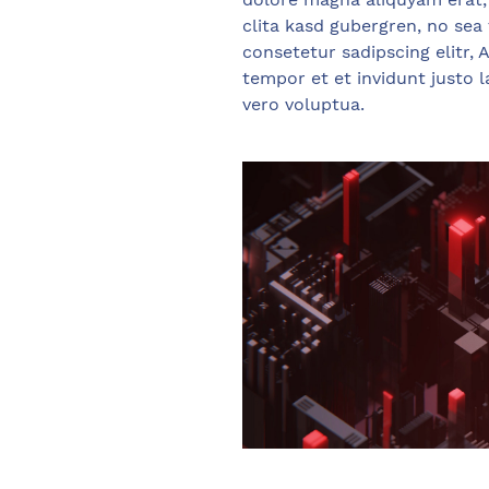
clita kasd gubergren, no sea
consetetur sadipscing elitr
tempor et et invidunt justo 
vero voluptua.