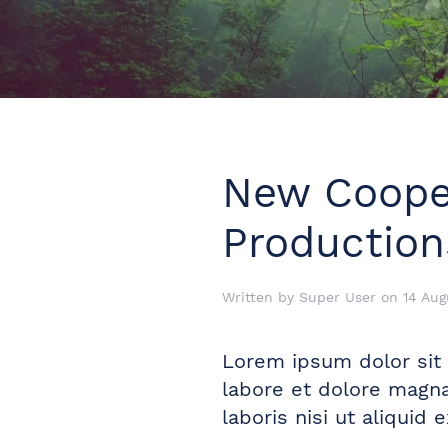
New Coope
Production
Written by Super User on
14 Aug
Lorem ipsum dolor sit 
labore et dolore magna
laboris nisi ut aliqui