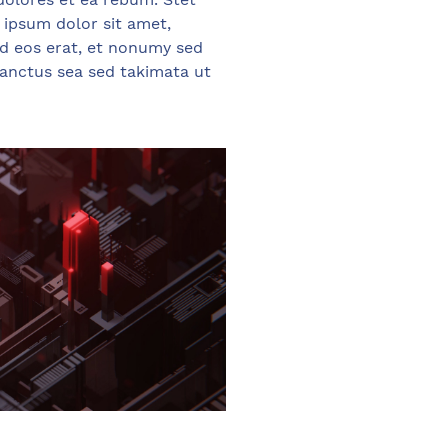
 ipsum dolor sit amet,
d eos erat, et nonumy sed
sanctus sea sed takimata ut